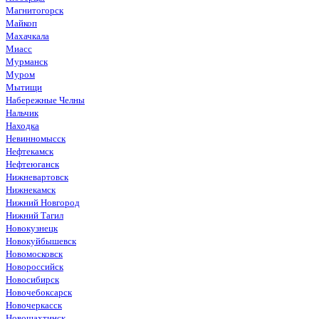
Магнитогорск
Майкоп
Махачкала
Миасс
Мурманск
Муром
Мытищи
Набережные Челны
Нальчик
Находка
Невинномысск
Нефтекамск
Нефтеюганск
Нижневартовск
Нижнекамск
Нижний Новгород
Нижний Тагил
Новокузнецк
Новокуйбышевск
Новомосковск
Новороссийск
Новосибирск
Новочебоксарск
Новочеркасск
Новошахтинск