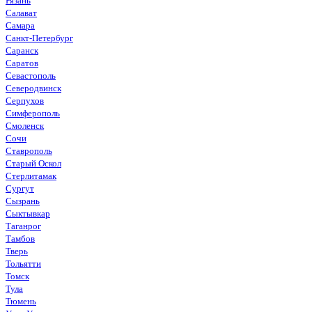
Рязань
Салават
Самара
Санкт-Петербург
Саранск
Саратов
Севастополь
Северодвинск
Серпухов
Симферополь
Смоленск
Сочи
Ставрополь
Старый Оскол
Стерлитамак
Сургут
Сызрань
Сыктывкар
Таганрог
Тамбов
Тверь
Тольятти
Томск
Тула
Тюмень