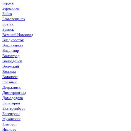
Бердск
Березники
Бийск
Благовещенск
Братск
Брянск
Великий Новгород
Владивосток
Владикавказ
Владимир
Волгоград
Волгодонск
Волжский
Вологда
Воронеж
Грозный
Дзержинск
Димитровград
Домодедово
Евпатория
Екатеринбург
Ессентуки
Жуковский
Златоуст
Иваново