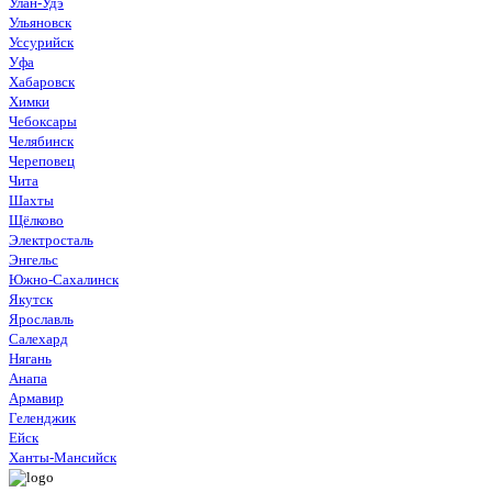
Улан-Удэ
Ульяновск
Уссурийск
Уфа
Хабаровск
Химки
Чебоксары
Челябинск
Череповец
Чита
Шахты
Щёлково
Электросталь
Энгельс
Южно-Сахалинск
Якутск
Ярославль
Салехард
Нягань
Анапа
Армавир
Геленджик
Ейск
Ханты-Мансийск