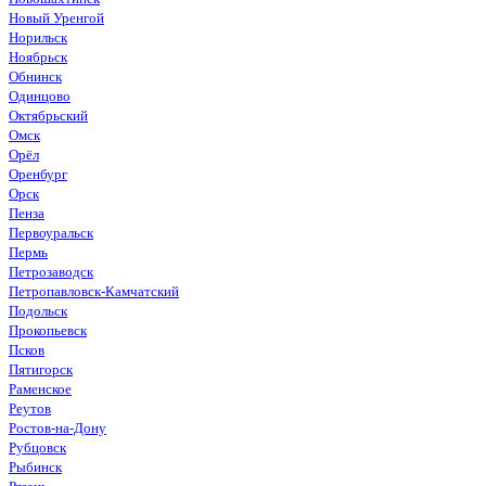
Новый Уренгой
Норильск
Ноябрьск
Обнинск
Одинцово
Октябрьский
Омск
Орёл
Оренбург
Орск
Пенза
Первоуральск
Пермь
Петрозаводск
Петропавловск-Камчатский
Подольск
Прокопьевск
Псков
Пятигорск
Раменское
Реутов
Ростов-на-Дону
Рубцовск
Рыбинск