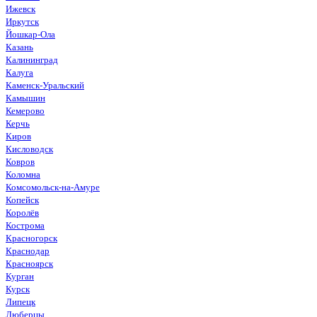
Ижевск
Иркутск
Йошкар-Ола
Казань
Калининград
Калуга
Каменск-Уральский
Камышин
Кемерово
Керчь
Киров
Кисловодск
Ковров
Коломна
Комсомольск-на-Амуре
Копейск
Королёв
Кострома
Красногорск
Краснодар
Красноярск
Курган
Курск
Липецк
Люберцы