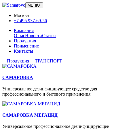
МЕНЮ
Москва
+7 495 937-69-56
Компания
О нас
Новости
Статьи
Продукция
Применение
Контакты
Продукция
ТРАНСПОРТ
САМАРОВКА
Универсальное дезинфицирующее средство для
профессионального и бытового применения
САМАРОВКА МЕГАЦИД
Универсальное профессиональное дезинфицирующее