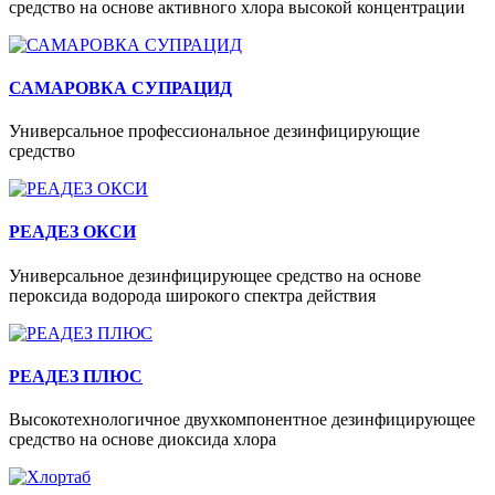
средство на основе активного хлора высокой концентрации
САМАРОВКА СУПРАЦИД
Универсальное профессиональное дезинфицирующие
средство
РЕАДЕЗ ОКСИ
Универсальное дезинфицирующее средство на основе
пероксида водорода широкого спектра действия
РЕАДЕЗ ПЛЮС
Высокотехнологичное двухкомпонентное дезинфицирующее
средство на основе диоксида хлора