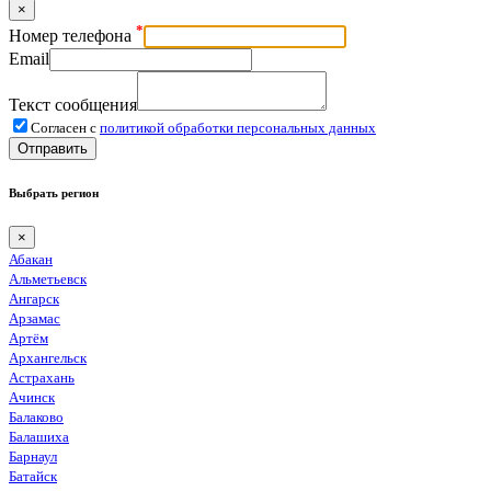
×
*
Номер телефона
Email
Текст сообщения
Согласен с
политикой обработки персональных данных
Отправить
Выбрать регион
×
Абакан
Альметьевск
Ангарск
Арзамас
Артём
Архангельск
Астрахань
Ачинск
Балаково
Балашиха
Барнаул
Батайск