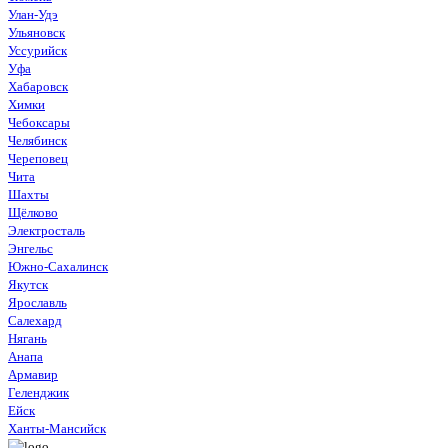
Улан-Удэ
Ульяновск
Уссурийск
Уфа
Хабаровск
Химки
Чебоксары
Челябинск
Череповец
Чита
Шахты
Щёлково
Электросталь
Энгельс
Южно-Сахалинск
Якутск
Ярославль
Салехард
Нягань
Анапа
Армавир
Геленджик
Ейск
Ханты-Мансийск