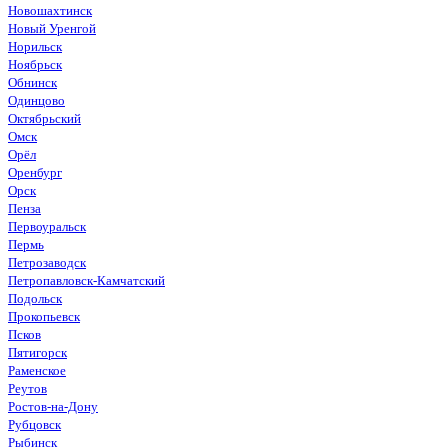
Новошахтинск
Новый Уренгой
Норильск
Ноябрьск
Обнинск
Одинцово
Октябрьский
Омск
Орёл
Оренбург
Орск
Пенза
Первоуральск
Пермь
Петрозаводск
Петропавловск-Камчатский
Подольск
Прокопьевск
Псков
Пятигорск
Раменское
Реутов
Ростов-на-Дону
Рубцовск
Рыбинск