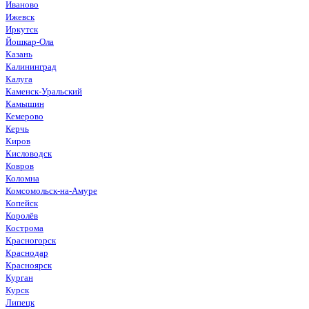
Иваново
Ижевск
Иркутск
Йошкар-Ола
Казань
Калининград
Калуга
Каменск-Уральский
Камышин
Кемерово
Керчь
Киров
Кисловодск
Ковров
Коломна
Комсомольск-на-Амуре
Копейск
Королёв
Кострома
Красногорск
Краснодар
Красноярск
Курган
Курск
Липецк