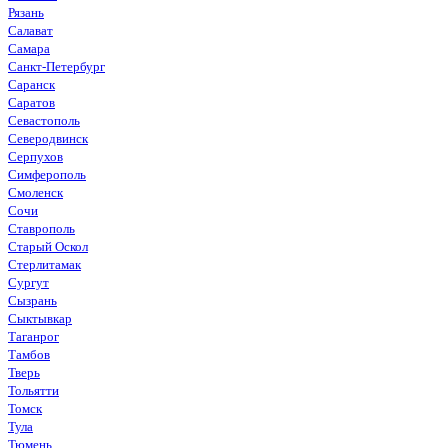
Рязань
Салават
Самара
Санкт-Петербург
Саранск
Саратов
Севастополь
Северодвинск
Серпухов
Симферополь
Смоленск
Сочи
Ставрополь
Старый Оскол
Стерлитамак
Сургут
Сызрань
Сыктывкар
Таганрог
Тамбов
Тверь
Тольятти
Томск
Тула
Тюмень