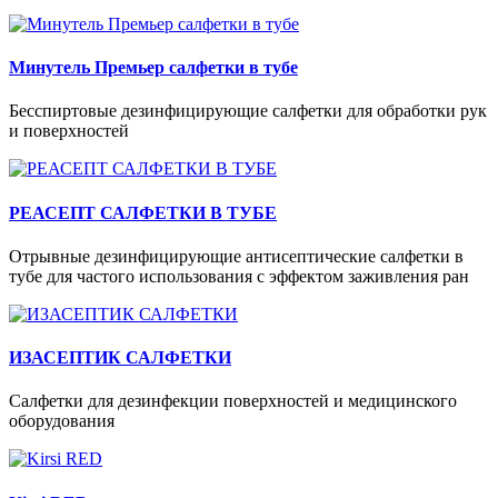
Минутель Премьер салфетки в тубе
Бесспиртовые дезинфицирующие салфетки для обработки рук
и поверхностей
РЕАСЕПТ САЛФЕТКИ В ТУБЕ
Отрывные дезинфицирующие антисептические салфетки в
тубе для частого использования с эффектом заживления ран
ИЗАСЕПТИК САЛФЕТКИ
Салфетки для дезинфекции поверхностей и медицинского
оборудования