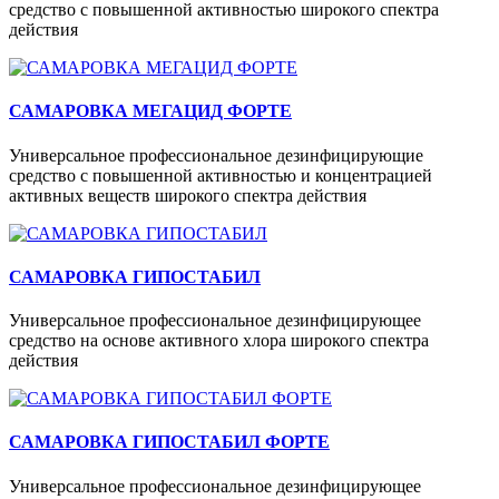
средство с повышенной активностью широкого спектра
действия
САМАРОВКА МЕГАЦИД ФОРТЕ
Универсальное профессиональное дезинфицирующие
средство с повышенной активностью и концентрацией
активных веществ широкого спектра действия
САМАРОВКА ГИПОСТАБИЛ
Универсальное профессиональное дезинфицирующее
средство на основе активного хлора широкого спектра
действия
САМАРОВКА ГИПОСТАБИЛ ФОРТЕ
Универсальное профессиональное дезинфицирующее