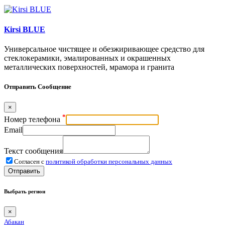
Kirsi BLUE
Универсальное чистящее и обезжиривающее средство для
стеклокерамики, эмалированных и окрашенных
металлических поверхностей, мрамора и гранита
Отправить Сообщение
×
*
Номер телефона
Email
Текст сообщения
Согласен с
политикой обработки персональных данных
Отправить
Выбрать регион
×
Абакан