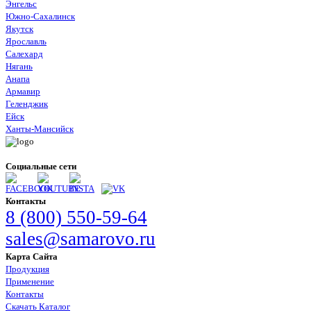
Энгельс
Южно-Сахалинск
Якутск
Ярославль
Салехард
Нягань
Анапа
Армавир
Геленджик
Ейск
Ханты-Мансийск
Социальные сети
Контакты
8 (800) 550-59-64
sales@samarovo.ru
Карта Сайта
Продукция
Применение
Контакты
Скачать Каталог