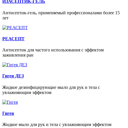
ИЗАСЕПТИК-ГЕЛЬ
Антисептик-гель, применяемый профессионалами более 15
лет
РЕАСЕПТ
Антисептик для частого использования с эффектом
заживления ран
Гигея ДЕЗ
Жидкое дезинфицирующие мыло для рук и тела с
увлажняющим эффектом
Гигея
Жидкое мыло для рук и тела с увлажняющим эффектом