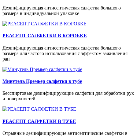
Дезинфицирующая антисептическая салфетка большого
размера в индивидуальной упаковке
РЕАСЕПТ САЛФЕТКИ В КОРОБКЕ
Дезинфицирующая антисептическая салфетка большого
размера для частого использования с эффектом заживления
ран
Минутель Премьер салфетки в тубе
Бесспиртовые дезинфицирующие салфетки для обработки рук
и поверхностей
РЕАСЕПТ САЛФЕТКИ В ТУБЕ
Отрывные дезинфицирующие антисептические салфетки в