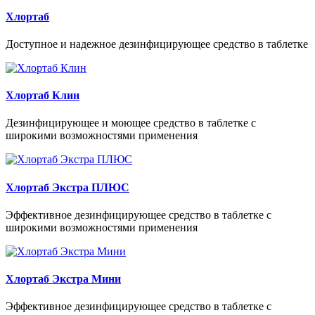
Хлортаб
Доступное и надежное дезинфицирующее средство в таблетке
Хлортаб Клин
Дезинфицирующее и моющее средство в таблетке с
широкими возможностями применения
Хлортаб Экстра ПЛЮС
Эффективное дезинфицирующее средство в таблетке с
широкими возможностями применения
Хлортаб Экстра Мини
Эффективное дезинфицирующее средство в таблетке с