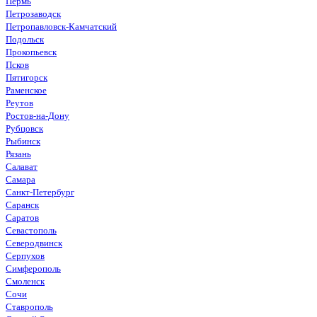
Пермь
Петрозаводск
Петропавловск-Камчатский
Подольск
Прокопьевск
Псков
Пятигорск
Раменское
Реутов
Ростов-на-Дону
Рубцовск
Рыбинск
Рязань
Салават
Самара
Санкт-Петербург
Саранск
Саратов
Севастополь
Северодвинск
Серпухов
Симферополь
Смоленск
Сочи
Ставрополь