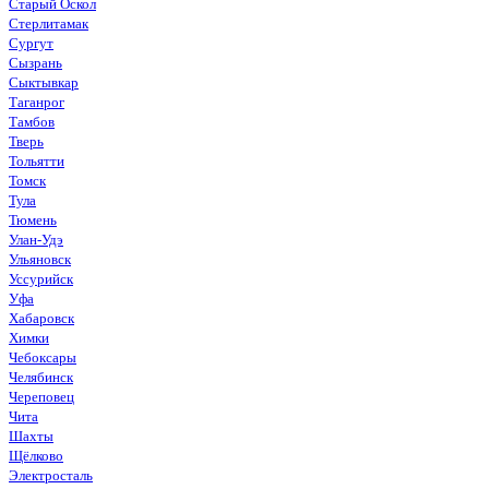
Старый Оскол
Стерлитамак
Сургут
Сызрань
Сыктывкар
Таганрог
Тамбов
Тверь
Тольятти
Томск
Тула
Тюмень
Улан-Удэ
Ульяновск
Уссурийск
Уфа
Хабаровск
Химки
Чебоксары
Челябинск
Череповец
Чита
Шахты
Щёлково
Электросталь