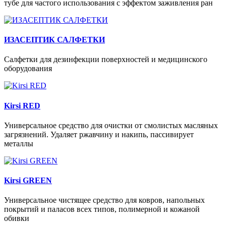
тубе для частого использования с эффектом заживления ран
ИЗАСЕПТИК САЛФЕТКИ
Салфетки для дезинфекции поверхностей и медицинского
оборудования
Kirsi RED
Универсальное средство для очистки от смолистых масляных
загрязнений. Удаляет ржавчину и накипь, пассивирует
металлы
Kirsi GREEN
Универсальное чистящее средство для ковров, напольных
покрытий и паласов всех типов, полимерной и кожаной
обивки