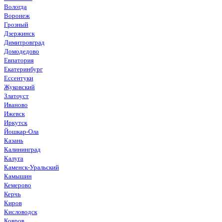
Вологда
Воронеж
Грозный
Дзержинск
Димитровград
Домодедово
Евпатория
Екатеринбург
Ессентуки
Жуковский
Златоуст
Иваново
Ижевск
Иркутск
Йошкар-Ола
Казань
Калининград
Калуга
Каменск-Уральский
Камышин
Кемерово
Керчь
Киров
Кисловодск
Ковров