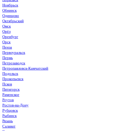
Ноябрьск
Обнинск
Одинцово
Октябрьский
Омск
Орёл
Оренбург
Орск
Пенза
Первоуральск
Пермь
Петрозаводск
Петропавловск-Камчатский
Подольск
Прокопьевск
Псков
Пятигорск
Раменское
Реутов
Ростов-на-Дону
Рубцовск
Рыбинск
Рязань
Салават