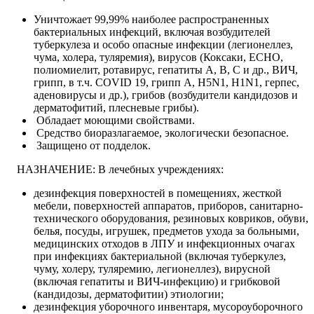
Уничтожает 99,99% наиболее распространенных
бактериальных инфекций, включая возбудителей
туберкулеза и особо опасные инфекции (легионеллез,
чума, холера, туляремия), вирусов (Коксаки, ЕСНО,
полиомиелит, ротавирус, гепатиты А, В, С и др., ВИЧ,
грипп, в т.ч. COVID 19, грипп А, Н5N1, Н1N1, герпес,
аденовирусы и др.), грибов (возбудители кандидозов и
дерматофитий, плесневые грибы).
Обладает моющими свойствами.
Средство биоразлагаемое, экологически безопасное.
Защищено от подделок.
НАЗНАЧЕНИЕ: В лечебных учреждениях:
дезинфекция поверхностей в помещениях, жесткой
мебели, поверхностей аппаратов, приборов, санитарно-
технического оборудования, резиновых ковриков, обуви,
белья, посуды, игрушек, предметов ухода за больными,
медицинских отходов в ЛПУ и инфекционных очагах
при инфекциях бактериальной (включая туберкулез,
чуму, холеру, туляремию, легионеллез), вирусной
(включая гепатиты и ВИЧ-инфекцию) и грибковой
(кандидозы, дерматофитии) этиологии;
дезинфекция уборочного инвентаря, мусороуборочного