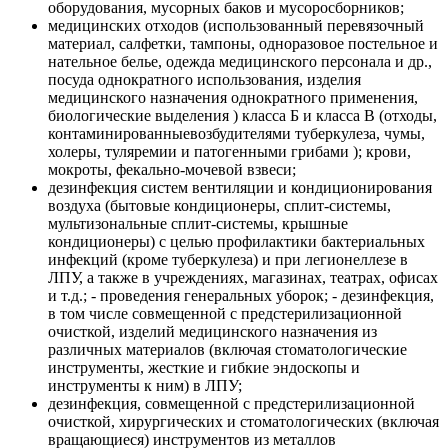
оборудования, мусорных баков и мусоросборников;
медицинских отходов (использованный перевязочный
материал, салфетки, тампоны, одноразовое постельное и
нательное белье, одежда медицинского персонала и др.,
посуда однократного использования, изделия
медицинского назначения однократного применения,
биологические выделения ) класса Б и класса В (отходы,
контаминированныевозбудителями туберкулеза, чумы,
холеры, туляремии и патогенными грибами ); крови,
мокроты, фекально-мочевой взвеси;
дезинфекция систем вентиляции и кондиционирования
воздуха (бытовые кондиционеры, сплит-системы,
мультизональные сплит-системы, крышные
кондиционеры) с целью профилактики бактериальных
инфекций (кроме туберкулеза) и при легионеллезе в
ЛПУ, а также в учреждениях, магазинах, театрах, офисах
и т.д.; - проведения генеральных уборок; - дезинфекция,
в том числе совмещенной с предстерилизационной
очисткой, изделий медицинского назначения из
различных материалов (включая стоматологические
инструменты, жесткие и гибкие эндоскопы и
инструменты к ним) в ЛПУ;
дезинфекция, совмещенной с предстерилизационной
очисткой, хирургических и стоматологических (включая
вращающиеся) инструментов из металлов