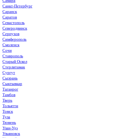
Самара
Санкт-Петербург
Саранск
Саратов
Севастополь
Северодвинск
Серпухов
Симферополь
Смоленск
Сочи
Ставрополь
Старый Оскол
Стерлитамак
Сургут
Сызрань
Сыктывкар
Таганрог
Тамбов
Тверь
Тольятти
Томск
Тула
Тюмень
Улан-Удэ
Ульяновск