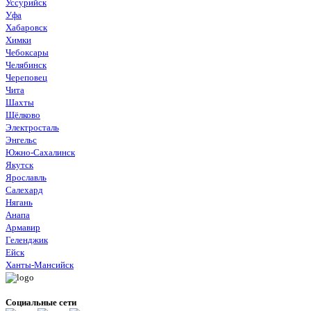
Уссурийск
Уфа
Хабаровск
Химки
Чебоксары
Челябинск
Череповец
Чита
Шахты
Щёлково
Электросталь
Энгельс
Южно-Сахалинск
Якутск
Ярославль
Салехард
Нягань
Анапа
Армавир
Геленджик
Ейск
Ханты-Мансийск
Социальные сети