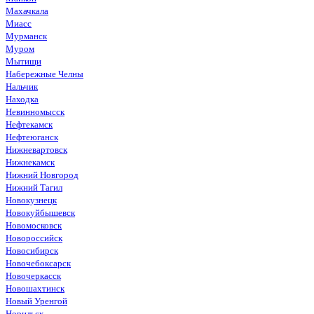
Махачкала
Миасс
Мурманск
Муром
Мытищи
Набережные Челны
Нальчик
Находка
Невинномысск
Нефтекамск
Нефтеюганск
Нижневартовск
Нижнекамск
Нижний Новгород
Нижний Тагил
Новокузнецк
Новокуйбышевск
Новомосковск
Новороссийск
Новосибирск
Новочебоксарск
Новочеркасск
Новошахтинск
Новый Уренгой
Норильск