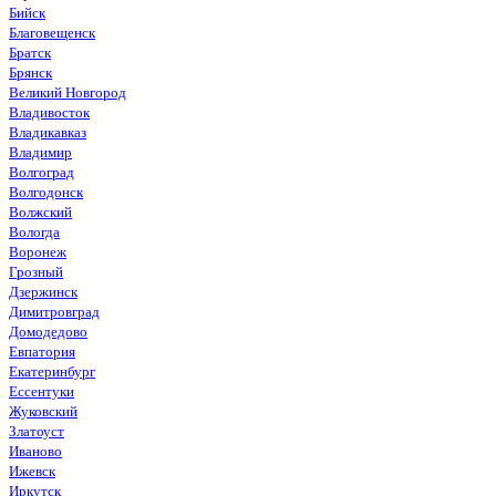
Бийск
Благовещенск
Братск
Брянск
Великий Новгород
Владивосток
Владикавказ
Владимир
Волгоград
Волгодонск
Волжский
Вологда
Воронеж
Грозный
Дзержинск
Димитровград
Домодедово
Евпатория
Екатеринбург
Ессентуки
Жуковский
Златоуст
Иваново
Ижевск
Иркутск