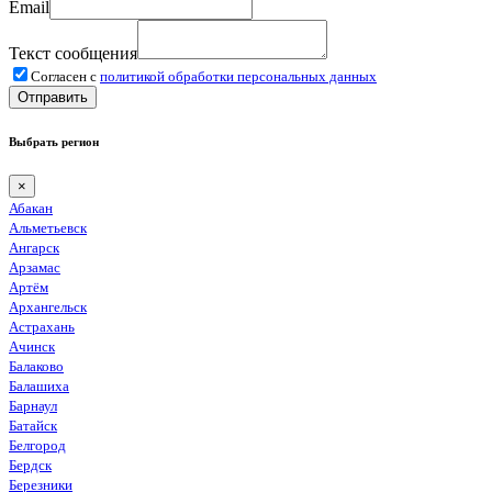
Email
Текст сообщения
Согласен с
политикой обработки персональных данных
Отправить
Выбрать регион
×
Абакан
Альметьевск
Ангарск
Арзамас
Артём
Архангельск
Астрахань
Ачинск
Балаково
Балашиха
Барнаул
Батайск
Белгород
Бердск
Березники