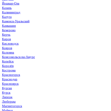
Йошкар-Ола
Казань
Калининград
Калуга
Каменск-Уральский
Камышин
Кемерово
Керчь
Киров
Кисловодск
Ковров
Коломна
Комсомольск-на-Амуре
Копейск
Королёв
Кострома
Красногорск
Краснодар
Красноярск
Курган
Курск
Липецк
Люберцы
Магнитогорск
Майкоп