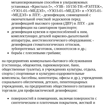
механизированным способом в ультразвуковых
установках «Кристалл-5», «УЗВ– 10/150-ТН-«РЭЛТЕК»,
«УЗО1-01-«МЕДЭЛ», «УЗО3-01-«МЕДЭЛ» и «УЗО5-01-
«МЕДЭЛ» в ЛПУ; - дезинфекция, совмещенной с
окончательной очисткой эндоскопов перед
дезинфекцией высокого уровня (ДВУ) в ЛПУ. - для
дезинфекции на санитарном транспорте;
дезинфекция кувезов и приспособлений к ним,
комплектующих деталей наркозно-дыхательной
аппаратуры, анестезиологического оборудования; -
дезинфекция стоматологических оттисков,
зубопротезных заготовок, слюноотсосов и др.;
борьба с плесневыми грибами;
на предприятиях коммунально-бытового обслуживания
(гостиницы, общежития, парикмахерские, бани,
общественные туалеты), в учреждениях культуры, отдыха,
спорта ( спортивные и культурно-оздоровительные
комплексы, бассейны, кинотеатры, офисы и др.), учреждениях
социального обеспечения, детских, пенитенциарных
учреждениях, на предприятиях общественного питания и
торговли для профилактической дезинфекции:
поверхностей в помещениях, включая поверхности с
синтетическим и плиточным покрытием, жесткой и