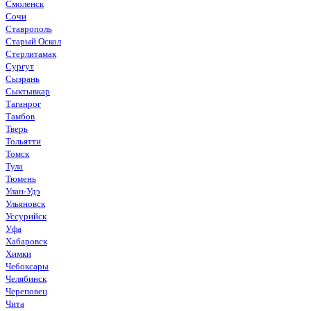
Смоленск
Сочи
Ставрополь
Старый Оскол
Стерлитамак
Сургут
Сызрань
Сыктывкар
Таганрог
Тамбов
Тверь
Тольятти
Томск
Тула
Тюмень
Улан-Удэ
Ульяновск
Уссурийск
Уфа
Хабаровск
Химки
Чебоксары
Челябинск
Череповец
Чита