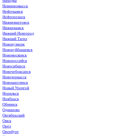
Находка
Невинномысск
Нефтекамск
Нефтеюганск
Нижневартовск
Нижнекамск
Нижний Новгород
Нижний Тагил
Новокузнецк
Новокуйбышевск
Новомосковск
Новороссийск
Новосибирск
Новочебоксарск
Новочеркасск
Новошахтинск
Новый Уренгой
Норильск
Ноябрьск
Обнинск
Одинцово
Октябрьский
Омск
Орёл
Оренбург