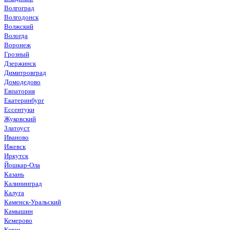
Волгоград
Волгодонск
Волжский
Вологда
Воронеж
Грозный
Дзержинск
Димитровград
Домодедово
Евпатория
Екатеринбург
Ессентуки
Жуковский
Златоуст
Иваново
Ижевск
Иркутск
Йошкар-Ола
Казань
Калининград
Калуга
Каменск-Уральский
Камышин
Кемерово
Керчь