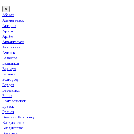
×
Абакан
Альметьевск
Ангарск
Арзамас
Артём
Архангельск
Астрахань
Ачинск
Балаково
Балашиха
Барнаул
Батайск
Белгород
Бердск
Березники
Бийск
Благовещенск
Братск
Брянск
Великий Новгород
Владивосток
Владикавказ
Владимир