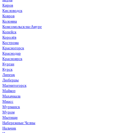
Киров
Кисловодск
Ковров
Коломна
Комсомольск-на-Амуре
Копейск
Королёв
Кострома
Красногорск
Краснодар
Красноярск
Курган
Курск
Липецк
Люберцы
Магнитогорск
Майкоп
Махачкала
Миасс
Мурманск
Муром
Мытищи
Набережные Челны
Нальчик