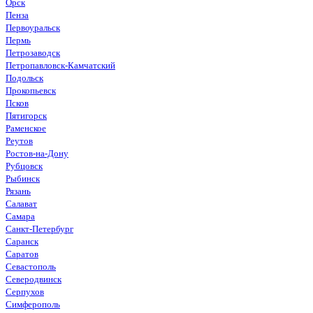
Орск
Пенза
Первоуральск
Пермь
Петрозаводск
Петропавловск-Камчатский
Подольск
Прокопьевск
Псков
Пятигорск
Раменское
Реутов
Ростов-на-Дону
Рубцовск
Рыбинск
Рязань
Салават
Самара
Санкт-Петербург
Саранск
Саратов
Севастополь
Северодвинск
Серпухов
Симферополь