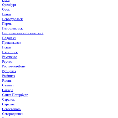
Оренбург
Орск
Пенза
Первоуральск
Пермь
Петрозаводск
Петропавловск-Камчатский
Подольск
Прокопьевск
Псков
Пятигорск
Раменское
Реутов
Ростов-на-Дону
Рубцовск
Рыбинск
Рязань
Салават
Самара
Санкт-Петербург
Саранск
Саратов
Севастополь
Северодвинск