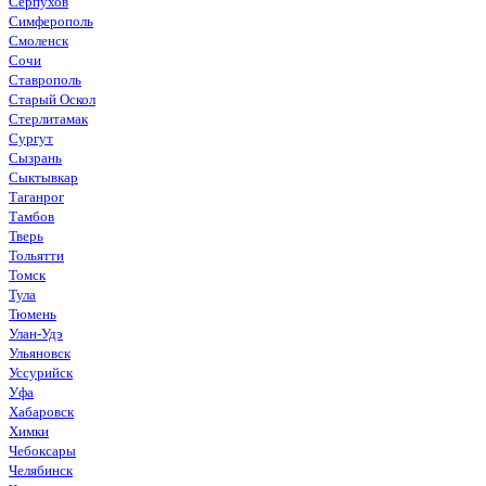
Серпухов
Симферополь
Смоленск
Сочи
Ставрополь
Старый Оскол
Стерлитамак
Сургут
Сызрань
Сыктывкар
Таганрог
Тамбов
Тверь
Тольятти
Томск
Тула
Тюмень
Улан-Удэ
Ульяновск
Уссурийск
Уфа
Хабаровск
Химки
Чебоксары
Челябинск