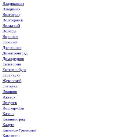
Владикавказ
Владимир
Волгоград
Волгодонск
Волжский
Вологда
Воронеж
Грозный
Дзержинск
Димитровград
Домодедово
Евпатория
Екатеринбург
Ессентуки
Жуковский
Златоуст
Иваново
Ижевск
Иркутск
Йошкар-Ола
Казань
Калининград
Калуга
Каменск-Уральский
Камышин