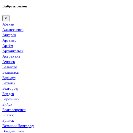
Выбрать регион
×
Абакан
Альметьевск
Ангарск
Арзамас
Артём
Архангельск
Астрахань
Ачинск
Балаково
Балашиха
Барнаул
Батайск
Белгород
Бердск
Березники
Бийск
Благовещенск
Братск
Брянск
Великий Новгород
Владивосток