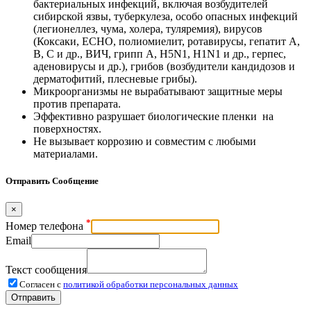
бактериальных инфекций, включая возбудителей
сибирской язвы, туберкулеза, особо опасных инфекций
(легионеллез, чума, холера, туляремия), вирусов
(Коксаки, ЕСНО, полиомиелит, ротавирусы, гепатит А,
В, С и др., ВИЧ, грипп А, Н5N1, Н1N1 и др., герпес,
аденовирусы и др.), грибов (возбудители кандидозов и
дерматофитий, плесневые грибы).
Микроорганизмы не вырабатывают защитные меры
против препарата.
Эффективно разрушает биологические пленки на
поверхностях.
Не вызывает коррозию и совместим с любыми
материалами.
Отправить Сообщение
×
*
Номер телефона
Email
Текст сообщения
Согласен с
политикой обработки персональных данных
Отправить