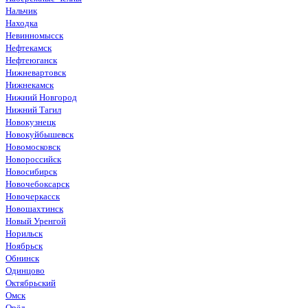
Нальчик
Находка
Невинномысск
Нефтекамск
Нефтеюганск
Нижневартовск
Нижнекамск
Нижний Новгород
Нижний Тагил
Новокузнецк
Новокуйбышевск
Новомосковск
Новороссийск
Новосибирск
Новочебоксарск
Новочеркасск
Новошахтинск
Новый Уренгой
Норильск
Ноябрьск
Обнинск
Одинцово
Октябрьский
Омск
Орёл