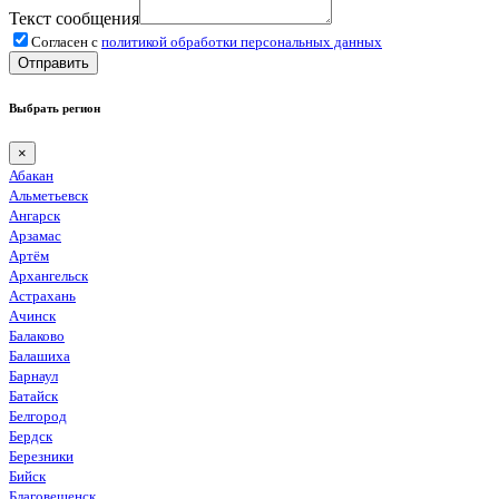
Текст сообщения
Согласен с
политикой обработки персональных данных
Отправить
Выбрать регион
×
Абакан
Альметьевск
Ангарск
Арзамас
Артём
Архангельск
Астрахань
Ачинск
Балаково
Балашиха
Барнаул
Батайск
Белгород
Бердск
Березники
Бийск
Благовещенск