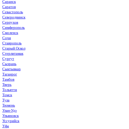
Саранск
Саратов
Севастополь
Северодвинск
Серпухов
Симферополь
Смоленск
Сочи
Ставрополь
Старый Оскол
Стерлитамак
Сургут
Сызрань
Сыктывкар
Таганрог
Тамбов
Тверь
Тольятти
Томск
Тула
Тюмень
Улан-Удэ
Ульяновск
Уссурийск
Уфа