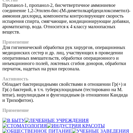
Пропанол-1, пропанол-2, бисчетвертичное аммониевое
соединение 1,2-Этилен-бис-(М-диметилкарбдецилоксиметил)-
аммония дихлорид, компоненты контролирующее скорость
испарения спирта, смягчающие, кондиционирующие добавки,
ароматизатор, вода. Относится к 4 классу малоопасных
веществ.
Применение
Для гигиенической обработки рук хирургов, операционных
медицинских сестер и др. лиц, участвующих в проведении
оперативных вмешательств, обработки операционного и
инъекционного полей, локтевых сгибов доноров, обработки
перчаток, надетых на руки персонала.
Активность
Обладает бактерицидными свойствами в отношении Гр(+) и
Гр(-) бактерий, в т.ч. туберкулоцидным (тестировано на М.
tеrrае), вирулицидым и фунгицидным (в отношении Кандида
и Трихофитон).
Применение