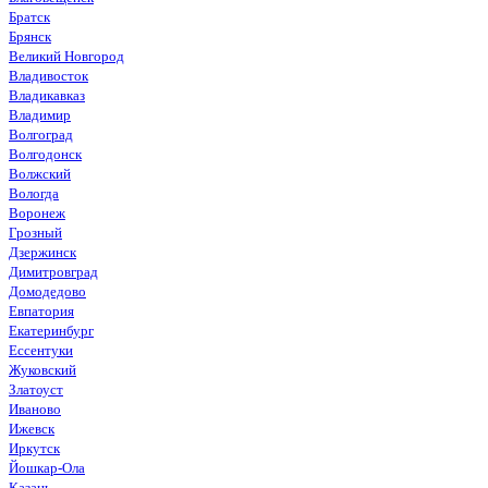
Братск
Брянск
Великий Новгород
Владивосток
Владикавказ
Владимир
Волгоград
Волгодонск
Волжский
Вологда
Воронеж
Грозный
Дзержинск
Димитровград
Домодедово
Евпатория
Екатеринбург
Ессентуки
Жуковский
Златоуст
Иваново
Ижевск
Иркутск
Йошкар-Ола
Казань