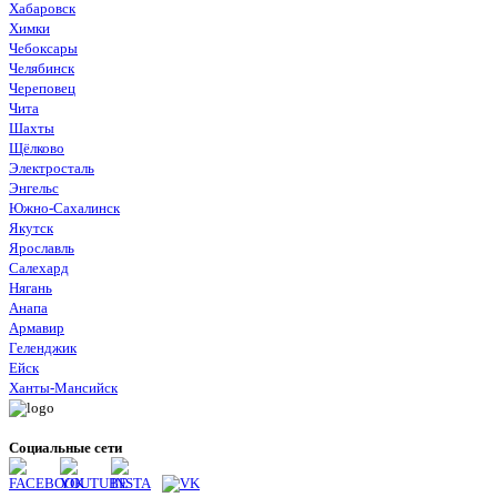
Хабаровск
Химки
Чебоксары
Челябинск
Череповец
Чита
Шахты
Щёлково
Электросталь
Энгельс
Южно-Сахалинск
Якутск
Ярославль
Салехард
Нягань
Анапа
Армавир
Геленджик
Ейск
Ханты-Мансийск
Социальные сети