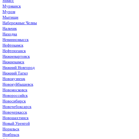
Миасс
Мурманск
Муром
Мытищи
Набережные Челны
Нальчик
Находка
Невинномысск
Нефтекамск
Нефтеюганск
Нижневартовск
Нижнекамск
Нижний Новгород
Нижний Тагил
Новокузнецк
Новокуйбышевск
Новомосковск
Новороссийск
Новосибирск
Новочебоксарск
Новочеркасск
Новошахтинск
Новый Уренгой
Норильск
Ноябрьск