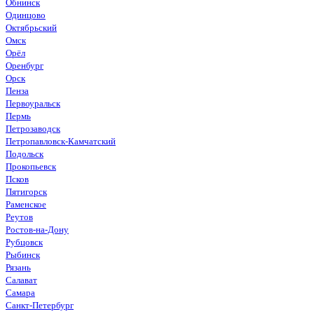
Обнинск
Одинцово
Октябрьский
Омск
Орёл
Оренбург
Орск
Пенза
Первоуральск
Пермь
Петрозаводск
Петропавловск-Камчатский
Подольск
Прокопьевск
Псков
Пятигорск
Раменское
Реутов
Ростов-на-Дону
Рубцовск
Рыбинск
Рязань
Салават
Самара
Санкт-Петербург