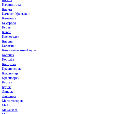
Калининград
Калуга
Каменск-Уральский
Камышин
Кемерово
Керчь
Киров
Кисловодск
Ковров
Коломна
Комсомольск-на-Амуре
Копейск
Королёв
Кострома
Красногорск
Краснодар
Красноярск
Курган
Курск
Липецк
Люберцы
Магнитогорск
Майкоп
Махачкала