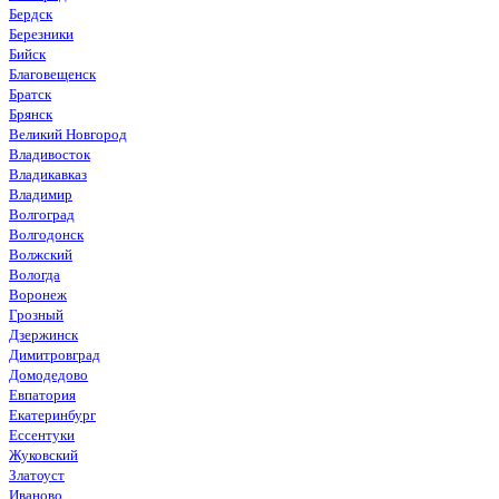
Бердск
Березники
Бийск
Благовещенск
Братск
Брянск
Великий Новгород
Владивосток
Владикавказ
Владимир
Волгоград
Волгодонск
Волжский
Вологда
Воронеж
Грозный
Дзержинск
Димитровград
Домодедово
Евпатория
Екатеринбург
Ессентуки
Жуковский
Златоуст
Иваново