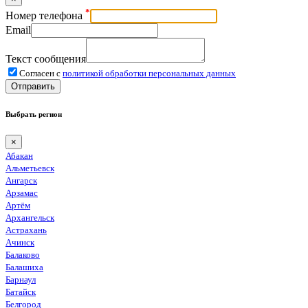
*
Номер телефона
Email
Текст сообщения
Согласен с
политикой обработки персональных данных
Отправить
Выбрать регион
×
Абакан
Альметьевск
Ангарск
Арзамас
Артём
Архангельск
Астрахань
Ачинск
Балаково
Балашиха
Барнаул
Батайск
Белгород