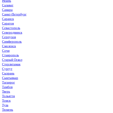
Рязань
Салават
Самара
Санкт-Петербург
Саранск
Саратов
Севастополь
Северодвинск
Серпухов
Симферополь
Смоленск
Сочи
Ставрополь
Старый Оскол
Стерлитамак
Сургут
Сызрань
Сыктывкар
Таганрог
Тамбов
Тверь
Тольятти
Томск
Тула
Тюмень