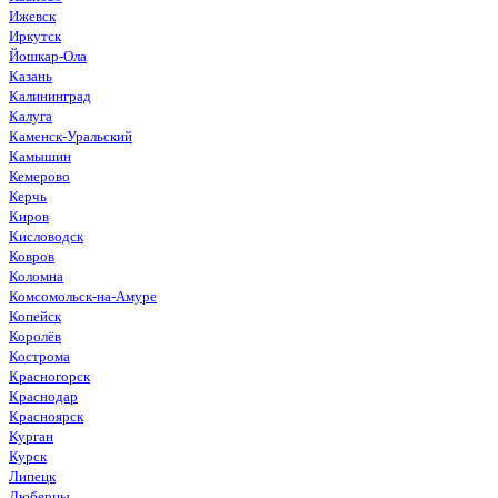
Ижевск
Иркутск
Йошкар-Ола
Казань
Калининград
Калуга
Каменск-Уральский
Камышин
Кемерово
Керчь
Киров
Кисловодск
Ковров
Коломна
Комсомольск-на-Амуре
Копейск
Королёв
Кострома
Красногорск
Краснодар
Красноярск
Курган
Курск
Липецк
Люберцы