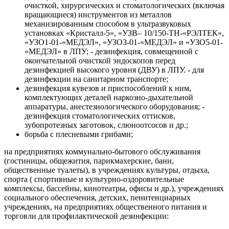
очисткой, хирургических и стоматологических (включая
вращающиеся) инструментов из металлов
механизированным способом в ультразвуковых
установках «Кристалл-5», «УЗВ– 10/150-ТН-«РЭЛТЕК»,
«УЗО1-01-«МЕДЭЛ», «УЗО3-01-«МЕДЭЛ» и «УЗО5-01-
«МЕДЭЛ» в ЛПУ; - дезинфекция, совмещенной с
окончательной очисткой эндоскопов перед
дезинфекцией высокого уровня (ДВУ) в ЛПУ. - для
дезинфекции на санитарном транспорте;
дезинфекция кувезов и приспособлений к ним,
комплектующих деталей наркозно-дыхательной
аппаратуры, анестезиологического оборудования; -
дезинфекция стоматологических оттисков,
зубопротезных заготовок, слюноотсосов и др.;
борьба с плесневыми грибами;
на предприятиях коммунально-бытового обслуживания
(гостиницы, общежития, парикмахерские, бани,
общественные туалеты), в учреждениях культуры, отдыха,
спорта ( спортивные и культурно-оздоровительные
комплексы, бассейны, кинотеатры, офисы и др.), учреждениях
социального обеспечения, детских, пенитенциарных
учреждениях, на предприятиях общественного питания и
торговли для профилактической дезинфекции: