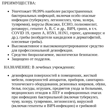
ПРЕИМУЩЕСТВА:
Уничтожает 99,99% наиболее распространенных
бактериальных инфекций, включая особо опасные
инфекции (туберкулез, легионеллез, чума, холера,
туляремия), вирусы (Коксаки, ЕСНО, полиомиелит,
ротавирус, гепатит А, В, С и др., ВИЧ, грипп, в т.ч.
COVID 19, грипп А, Н5N1, Н1N1, герпес, аденовирус и
др.), грибы (возбудители кандидозов и дерматофитий,
плесневые грибы).
Высокоактивное и высококонцентрированное средство
для профессиональной дезинфекции.
Средство биоразлагаемое, экологически безопасное.
Защищено от подделок.
НАЗНАЧЕНИЕ: В лечебных учреждениях:
дезинфекция поверхностей в помещениях, жесткой
мебели, поверхностей аппаратов, приборов, санитарно-
технического оборудования, резиновых ковриков, обуви,
белья, посуды, игрушек, предметов ухода за больными,
медицинских отходов в ЛПУ и инфекционных очагах
при инфекциях бактериальной (включая туберкулез,
чуму, холеру, туляремию, легионеллез), вирусной
(включая гепатиты и ВИЧ-инфекцию) и грибковой