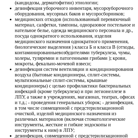
(кандидозы, дерматофитии) этиологии;
дезинфекция уборочного инвентаря, мусороуборочного
оборудования, мусорных баков и мусоросборников;
медицинских отходов (использованный перевязочный
материал, салфетки, тампоны, одноразовое постельное и
нательное белье, одежда медицинского персонала и др.,
посуда однократного использования, изделия
медицинского назначения однократного применения,
биологические выделения ) класса Б и класса В (отходы,
контаминированныевозбудителями туберкулеза, чумы,
холеры, туляремии и патогенными грибами ); крови,
мокроты, фекально-мочевой взвеси;
дезинфекция систем вентиляции и кондиционирования
воздуха (бытовые кондиционеры, сплит-системы,
мультизональные сплит-системы, крышные
кондиционеры) с целью профилактики бактериальных
инфекций (кроме туберкулеза) и при легионеллезе в
ЛПУ, а также в учреждениях, магазинах, театрах, офисах
и т.д.; - проведения генеральных уборок; - дезинфекция,
в том числе совмещенной с предстерилизационной
очисткой, изделий медицинского назначения из
различных материалов (включая стоматологические
инструменты, жесткие и гибкие эндоскопы и
инструменты к ним) в ЛПУ;
дезинфекция, совмещенной с предстерилизационной