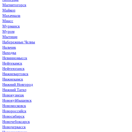
Магнитогорск
Майкоп
Махачкала
Миасс
Мурманск
Муром
Мытищи
Набережные Челны
Нальчик
Находка
Невинномысск
Нефтекамск
Нефтеюганск
Нижневартовск
Нижнекамск
Нижний Новгород
Нижний Тагил
Новокузнецк
Новокуйбышевск
Новомосковск
Новороссийск
Новосибирск
Новочебоксарск
Новочеркасск