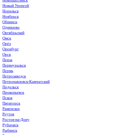
Новошахтинск
Новый Уренгой
Норильск
Ноябрьск
Обнинск
Одинцово
Октябрьский
Омск
Орёл
Оренбург
Орск
Пенза
Первоуральск
Пермь
Петрозаводск
Петропавловск-Камчатский
Подольск
Прокопьевск
Псков
Пятигорск
Раменское
Реутов
Ростов-на-Дону
Рубцовск
Рыбинск