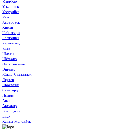
Улан-Удэ
Ульяновск
Уссурийск
Уфа
Хабаровск
Химки
Чебоксары
Челябинск
Череповец
Чита
Шахты
Щёлково
Электросталь
Энгельс
Южно-Сахалинск
Якутск
Ярославль
Салехард
Нягань
Анапа
Армавир
Геленджик
Ейск
Ханты-Мансийск